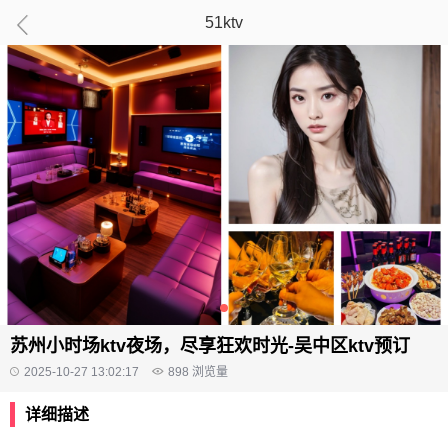
51ktv
苏州小时场ktv夜场，尽享狂欢时光-吴中区ktv预订
2025-10-27 13:02:17
898
浏览量
详细描述