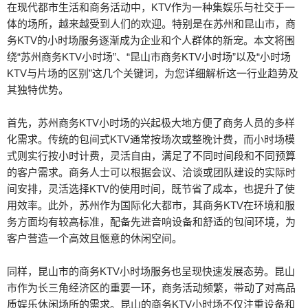
在现代都市生活和商务活动中，KTV作为一种集娱乐与社交于一
体的场所，越来越受到人们的欢迎。特别是在苏州和昆山市，商
务KTV的小时场服务逐渐成为企业和个人群体的新宠。本文将围
绕“苏州商务KTV小时场”、“昆山市商务KTV小时场”以及“小时场
KTV与片场的区别”这几个关键词，为您详细解析这一行业趋势及
其独特优势。
首先，苏州商务KTV小时场的兴起极大地方便了商务人员的多样
化需求。传统的包间式KTV通常按场次或整晚计费，而小时场模
式则实行按小时计费，灵活自由，满足了不同时间段和不同预算
的客户需求。商务人士可以根据会议、洽谈或团队建设的实际时
间安排，灵活选择KTV的使用时间，既节省了成本，也提升了使
用效率。此外，苏州作为国际化大都市，其商务KTV在环境和服
务方面均有较高标准，配备先进音响设备和舒适的包间环境，为
客户营造一个高效且惬意的休闲空间。
同样，昆山市的商务KTV小时场服务也呈现快速发展态势。昆山
市作为长三角经济区的重要一环，商务活动频繁，带动了对高品
质娱乐休闲场所的需求。昆山的商务KTV小时场不仅注重设备和