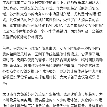
在现代都市生活节奏日益加快的背景下，商务娱乐成为职场人士
放松身心、增进交流的重要方式。作为中国经济活跃的重要区
域，苏州和太仓市的商务KTV市场逐渐兴起，尤其是“小时场”模
式，凭借灵活的计费方式和高性价比，受到了广大消费者的青
睐。本文将围绕“苏州商务KTV小时场”、“太仓市商务KTV小时场”
以及“ktv小时场多少钱一个小时”等关键词，为您解析这一全新娱
乐选择的优势与价格情况。
首先，何为KTV小时场？简单来说，KTV小时场是一种按小时计
费的包间娱乐服务，区别于传统按整晚计费模式。它满足了用户
短时间、高频次使用的需求，特别适合商务聚会、临时团队活动
或短暂休闲。苏州作为长三角区域的经济重镇，商务需求旺盛，
各类商务KTV纷纷推出小时场服务，灵活的计费体系使得客户能
够根据实际需求自由选择包厢时长，大大节省了会议及娱乐成
本。
太仓市作为邻近苏州的重要产业基地，也迅速响应市场趋势，为
本地及周边商务用户提供便捷的KTV小时场体验。太仓的KTV场
所注重环境舒适度和服务品质，配备先进的音响设备、多样化的